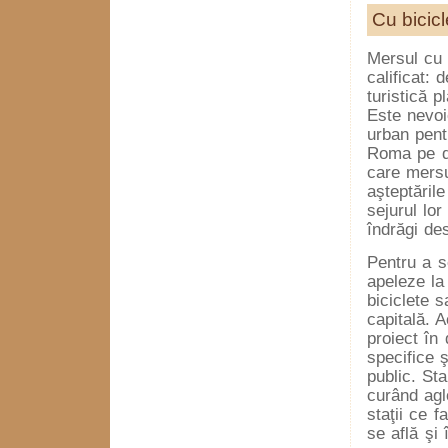
Cu bicicl
Mersul c
calificat:
turistică p
Este nevoi
urban pent
Roma pe do
care mersu
aşteptările
sejurul lor 
îndrăgi de
Pentru a s
apeleze la 
biciclete 
capitală. 
proiect în 
specifice 
public. Sta
curând agl
staţii ce 
se află şi 