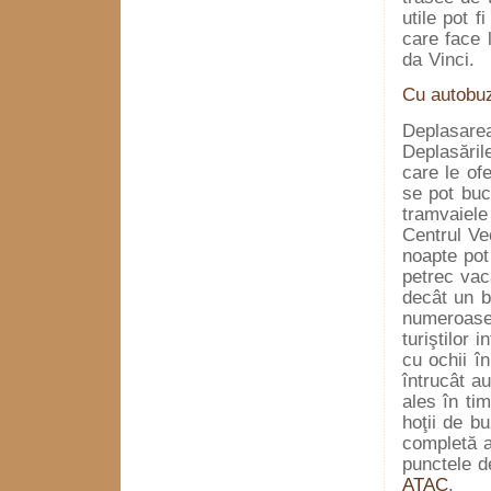
utile pot f
care face 
da Vinci.
Cu autobu
Deplasarea
Deplasările
care le of
se pot bu
tramvaiele
Centrul Vec
noapte pot 
petrec vac
decât un b
numeroase 
turiştilor 
cu ochii î
întrucât a
ales în ti
hoţii de b
completă a 
punctele d
ATAC
.