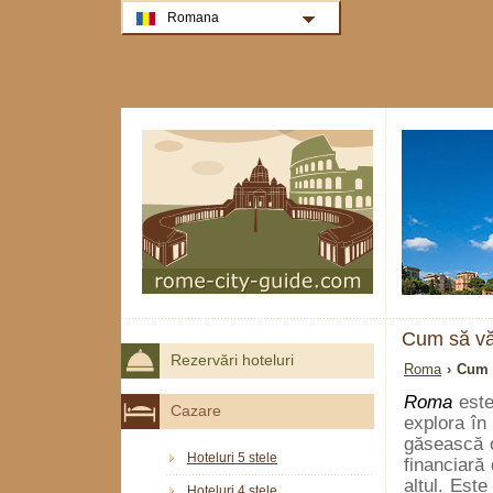
Romana
Cum să vă
Rezervări hoteluri
Roma
› Cum 
Roma
este
Cazare
explora în 
găsească o
Hoteluri 5 stele
financiară
altul. Est
Hoteluri 4 stele