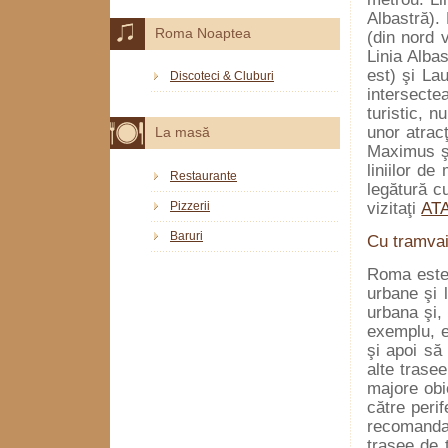
Albastră). 
Roma Noaptea
(din nord 
Linia Alba
est) şi La
Discoteci & Cluburi
intersecte
turistic, 
unor atrac
La masă
Maximus şi
liniilor de
Restaurante
legătură c
Pizzerii
vizitaţi
AT
Baruri
Cu tramvai
Roma este 
urbane şi l
urbana şi, 
exemplu, e
şi apoi să
alte trase
majore obi
către perif
recomandab
trasee de 