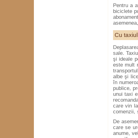
Pentru a a
biciclete p
abonamente,
asemenea, 
Cu taxiul
Deplasarea
sale. Taxiu
şi ideale p
este mult 
transportul
albe şi lic
în numeroa
publice, p
unui taxi e
recomandab
care vin l
comenzii, ş
De asemenea
care se ur
anume, veh