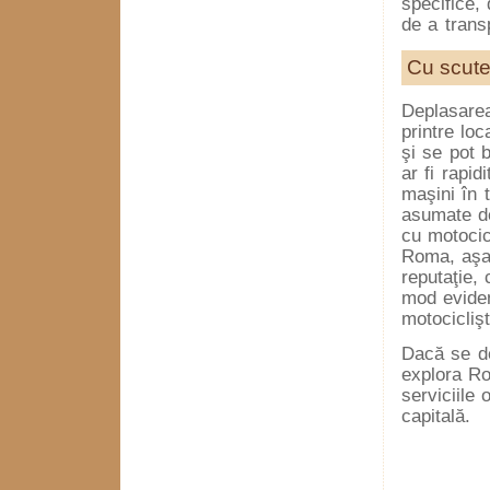
specifice,
de a trans
Cu scute
Deplasarea
printre lo
şi se pot 
ar fi rapid
maşini în t
asumate de
cu motocic
Roma, aşa 
reputaţie, 
mod eviden
motociclişt
Dacă se de
explora Ro
serviciile 
capitală.