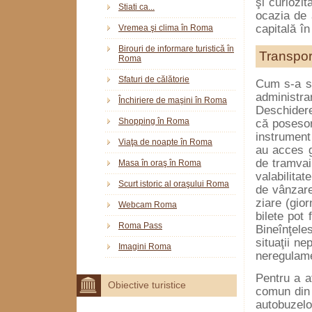
şi curiozit
Stiati ca...
ocazia de 
capitală în
Vremea şi clima în Roma
Birouri de informare turistică în
Transpor
Roma
Sfaturi de călătorie
Cum s-a 
administra
Închiriere de maşini în Roma
Deschiderea
Shopping în Roma
că posesor
instrument 
Viaţa de noapte în Roma
au acces gr
de tramvai
Masa în oraş în Roma
valabilitat
Scurt istoric al oraşului Roma
de vânzare
ziare (gio
Webcam Roma
bilete pot 
Roma Pass
Bineînţeles
situaţii n
Imagini Roma
neregulame
Pentru a a
Obiective turistice
comun din 
autobuzelo