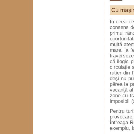
Cu maşi
În ceea ce
consens de 
primul rân
oportunita
multă atenţ
mare, la f
traverseze
că ilogic 
circulaţie
rutier din 
deşi nu pu
părea la p
vacanţă al
zone cu tr
imposibil (
Pentru turi
provocare,
întreaga R
exemplu, l