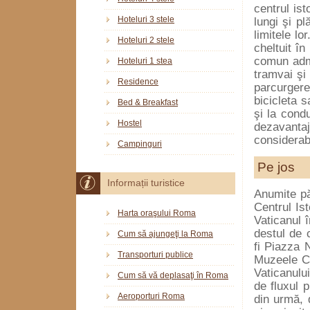
centrul ist
Hoteluri 3 stele
lungi şi p
limitele lo
Hoteluri 2 stele
cheltuit î
comun admi
Hoteluri 1 stea
tramvai şi
Residence
parcurgere
bicicleta s
Bed & Breakfast
şi la cond
Hostel
dezavantaje
considerabi
Campinguri
Pe jos
Informații turistice
Anumite pă
Centrul Ist
Harta oraşului Roma
Vaticanul 
destul de 
Cum să ajungeţi la Roma
fi Piazza N
Transporturi publice
Muzeele Ca
Vaticanulu
Cum să vă deplasaţi în Roma
de fluxul p
Aeroporturi Roma
din urmă, 