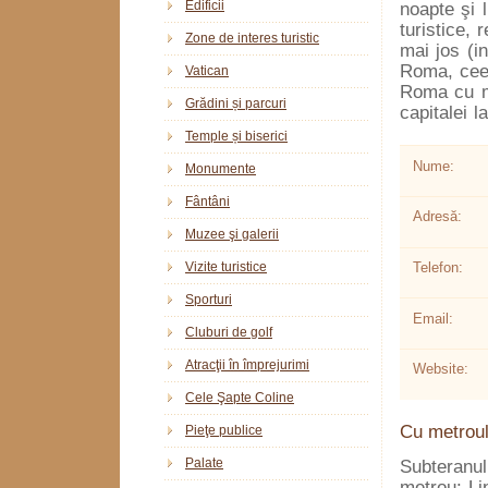
Edificii
noapte şi 
turistice, 
Zone de interes turistic
mai jos (in
Roma, ceea
Vatican
Roma cu ma
Grădini și parcuri
capitalei l
Temple și biserici
Nume:
Monumente
Fântâni
Adresă:
Muzee şi galerii
Vizite turistice
Telefon:
Sporturi
Email:
Cluburi de golf
Atracţii în împrejurimi
Website:
Cele Şapte Coline
Cu metrou
Pieţe publice
Palate
Subteranul
metrou: Li