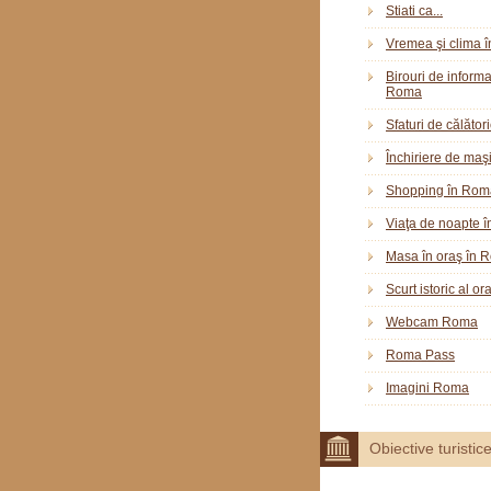
Stiati ca...
Vremea şi clima 
Birouri de informar
Roma
Sfaturi de călător
Închiriere de maş
Shopping în Rom
Viaţa de noapte 
Masa în oraş în 
Scurt istoric al o
Webcam Roma
Roma Pass
Imagini Roma
Obiective turistic