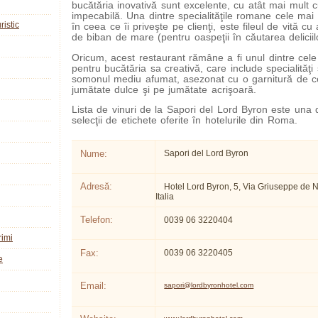
bucătăria inovativă sunt excelente, cu atât mai mult c
impecabilă. Una dintre specialităţile romane cele mai 
ristic
în ceea ce îi priveşte pe clienţi, este fileul de vită cu
de biban de mare (pentru oaspeţii în căutarea delicii
Oricum, acest restaurant rămâne a fi unul dintre cel
pentru bucătăria sa creativă, care include specialităţi
somonul mediu afumat, asezonat cu o garnitură de c
jumătate dulce şi pe jumătate acrişoară.
Lista de vinuri de la Sapori del Lord Byron este una 
selecţii de etichete oferite în hotelurile din Roma.
Nume:
Sapori del Lord Byron
Adresă:
Hotel Lord Byron, 5, Via Griuseppe de 
Italia
Telefon:
0039 06 3220404
rimi
Fax:
0039 06 3220405
e
Email:
sapori@lordbyronhotel.com