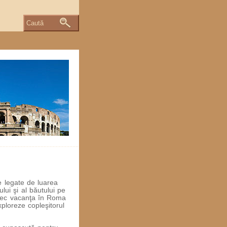
Caută
e legate de luarea
lui şi al băutului pe
etrec vacanţa în Roma
ploreze copleşitorul