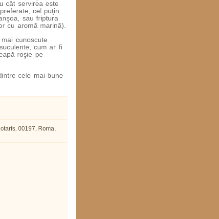
u cât servirea este
preferate, cel puţin
 anşoa, sau friptura
lor cu aromă marină).
e mai cunoscute
 suculente, cum ar fi
eapă roşie pe
dintre cele mai bune
Notaris, 00197, Roma,