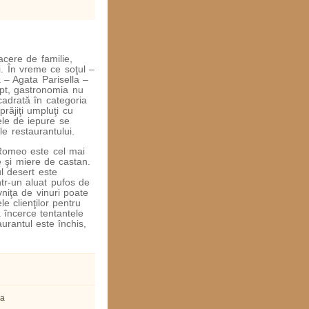
acere de familie,
ui. În vreme ce soţul –
– Agata Parisella –
apt, gastronomia nu
ncadrată în categoria
prăjiţi umpluţi cu
ele de iepure se
e restaurantului.
 Romeo este cel mai
 şi miere de castan.
l desert este
ntr-un aluat pufos de
niţa de vinuri poate
le clienţilor pentru
ă încerce tentantele
urantul este închis,
ia