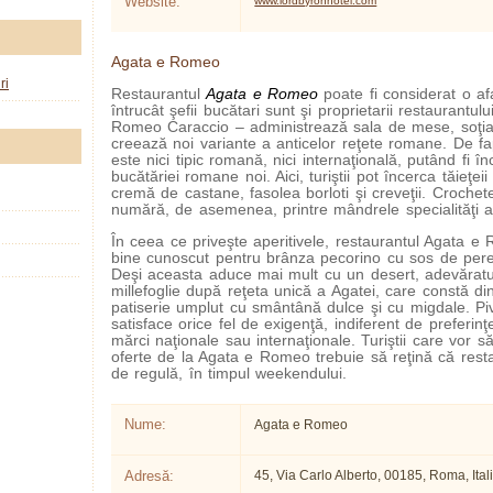
Website:
www.lordbyronhotel.com
Agata e Romeo
ri
Restaurantul
Agata e Romeo
poate fi considerat o af
întrucât şefii bucătari sunt şi proprietarii restaurantul
Romeo Caraccio – administrează sala de mese, soţia 
creează noi variante a anticelor reţete romane. De f
este nici tipic romană, nici internaţională, putând fi î
bucătăriei romane noi. Aici, turiştii pot încerca tăieţeii 
cremă de castane, fasolea borloti şi creveţii. Crochet
numără, de asemenea, printre mândrele specialităţi al
În ceea ce priveşte aperitivele, restaurantul Agata e
bine cunoscut pentru brânza pecorino cu sos de pere
Deşi aceasta aduce mai mult cu un desert, adevăratu
millefoglie după reţeta unică a Agatei, care constă di
patiserie umplut cu smântână dulce şi cu migdale. Piv
satisface orice fel de exigenţă, indiferent de preferinţe
mărci naţionale sau internaţionale. Turiştii care vor s
oferte de la Agata e Romeo trebuie să reţină că resta
de regulă, în timpul weekendului.
Nume:
Agata e Romeo
Adresă:
45, Via Carlo Alberto, 00185, Roma, Ital