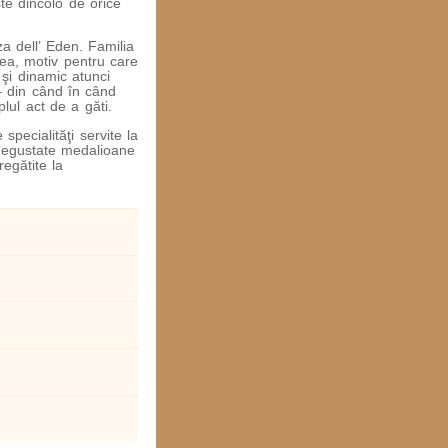
ste dincolo de orice
a dell’ Eden. Familia
-lea, motiv pentru care
 şi dinamic atunci
– din când în când
plul act de a găti.
pecialităţi servite la
i degustate medalioane
egătite la