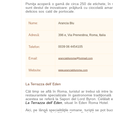
Pivniţa acoperă o gamă de circa 250 de etichete, în 
sunt destul de inovatoare: prăjitură cu ciocolată amar
delicios sos cald de portocale.
Nume:
Arancia Blu
Adresă:
396 e, Via Prenestina, Roma, Italia
Telefon:
0039 06 4454105
Email:
aranciabluroma@hotmail.com
Website:
www.aranciabluroma.com
La Terrazza dell’ Eden
Cât timp se află în Roma, turistul ar trebui să intre l
restaurantele specializate în gastronomie tradiţională
acestea se referă la Sapori del Lord Byron. Celălalt 
La Terrazza dell’ Eden
, situat în Eden Roma Hotel.
Aici, pe lângă specialităţile romane, turiştii se pot bu