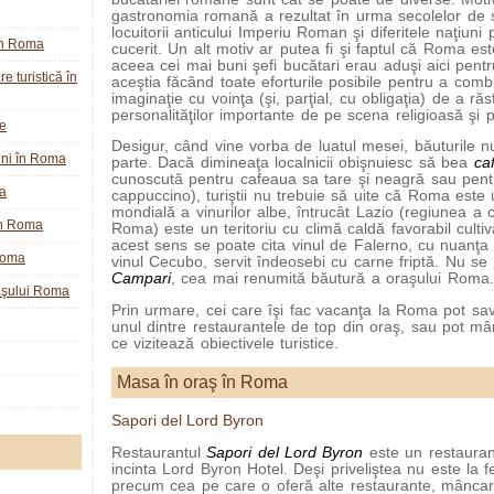
gastronomia romană a rezultat în urma secolelor de s
locuitorii anticului Imperiu Roman şi diferitele naţiuni
în Roma
cucerit. Un alt motiv ar putea fi şi faptul că Roma es
aceea cei mai buni şefi bucătari erau aduşi aici pentr
e turistică în
aceştia făcând toate eforturile posibile pentru a comb
imaginaţie cu voinţa (şi, parţial, cu obligaţia) de a răs
personalităţilor importante de pe scena religioasă şi po
ie
Desigur, când vine vorba de luatul mesei, băuturile nu
ini în Roma
parte. Dacă dimineaţa localnicii obişnuiesc să bea
ca
cunoscută pentru cafeaua sa tare şi neagră sau pent
a
cappuccino), turiştii nu trebuie să uite că Roma este 
mondială a vinurilor albe, întrucât Lazio (regiunea a c
în Roma
Roma) este un teritoriu cu climă caldă favorabil cultivă
acest sens se poate cita vinul de Falerno, cu nuanţa
Roma
vinul Cecubo, servit îndeosebi cu carne friptă. Nu se 
Campari
, cea mai renumită băutură a oraşului Roma.
raşului Roma
Prin urmare, cei care îşi fac vacanţa la Roma pot sav
unul dintre restaurantele de top din oraş, sau pot mâ
ce vizitează obiectivele turistice.
Masa în oraş în Roma
Sapori del Lord Byron
e
Restaurantul
Sapori del Lord Byron
este un restaurant
incinta Lord Byron Hotel. Deşi priveliştea nu este la f
precum cea pe care o oferă alte restaurante, mâncare