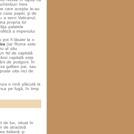
chimburi între
 pe care aceştia le-au
te casa papei, şi de
u a servi Vaticanul,
ina propria lor
făţa palatele
litică a imperiului.
 pot fi lăsate la o
fea
(iar Roma este
ru al său
un fel de capitală
ărei capitală este
rii de podgorii. În
 sa galben pai, sau
poate uita nici de
ura o cină plăcută la
nca pe fugă, în timp
 de lux, situat în
el de atractivă
a italiană şi