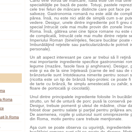
Când vine vorba de mâncare, Italia este cel mai bin
specialităţile pe bază de paste. Totuşi, pastele reprez
cele trei feluri de mâncare distincte care pot face p
saliveze. Gastronomia romană nu este atât de compli
părea. Însă, nu este nici atât de simplă cum s-ar put
vedere. Desigur, unele dintre ingrediente pot fi greu 
special întrucât cele mai multe provin din zonele înve
Roma. Însă, gătirea unei cine tipice romane nu este o
de complicată, întrucât cele mai multe dintre reţete 
Imperiului Roman (bineînţeles, fiecare bucătar poate 
îmbunătăţind reţetele sau particularizându-le potrivit i
personale).
Un alt aspect interesant pe care ar trebui să îl reţină 
mai importante ingrediente specifice gastronomiei ro
legume (mazăre, fasole fava şi anghinare). Desigur, p
este şi ea de la sine înţeleasă (carne de ied sau de
brânzeturile sunt întotdeauna nimerite pentru sosuri s
e
(ricotta este un tip de brânză hipo-proteic ce poate fi
de tarte cu brânză, fie simplu amestecată cu zahăr, s
floare de portocală şi ciocolată).
oma
Unul dintre principalele ingrediente folosite în bucăt
la Roma
strutto, un fel de untură de porc pusă la conservă pe t
Desigur, trebuie pomenit şi uleiul de măsline, chiar 
ice
folosit doar pentru salate şi parţial pentru prăjirea an
De asemenea, roşiile şi usturoiul sunt omniprezente p
aţi în Roma
din Roma, motiv pentru care trebuie menţionate.
a
Aşa cum se poate observa cu uşurinţă, ingredientele 
bucătăriei romane sunt cât se poate de diverse. Motiv