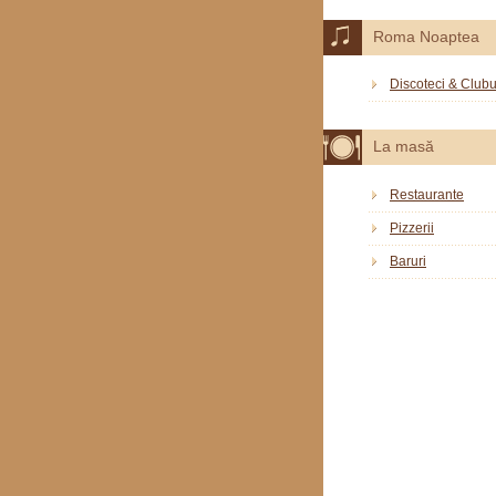
Roma Noaptea
Discoteci & Clubu
La masă
Restaurante
Pizzerii
Baruri