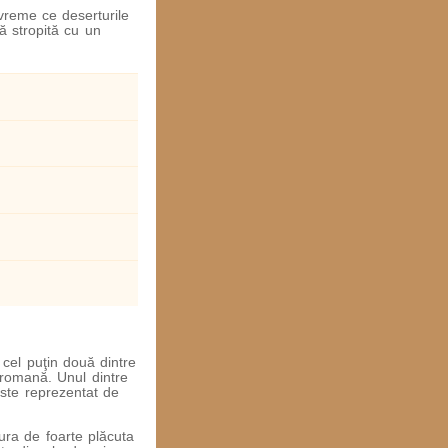
vreme ce deserturile
ă stropită cu un
a cel puţin două dintre
 romană. Unul dintre
este reprezentat de
cura de foarte plăcuta