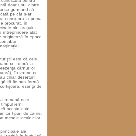
e cunoscută pentru
intă doar unul dintre
e orice gurmand să
cată pe cât s-ar
ea considera la prima
de procurat, în
cinate ale oraşului
 întreprindere atât
se originează în epoca
contribui
maginaţiei
turiştii este că cele
mane se referă la
rezenţa cărnurilor
 capră), în vreme ce
au chiar deserturi
 gătită fie sub formă
corţişoară, esenţă de
ăria romană este
impul iernii.
dacă acesta este
umitor tipuri de carne.
e mesele localnicilor
principale ale
ul rezidă în faptul că