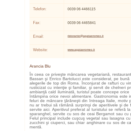
Telefon:
0039 06 4466115
Fax:
0039 06 4465841
Email:
ristorante@agataeromeo.it
Website:
www.agataeromeo.it
Arancia Blu
În ceea ce priveşte mâncarea vegetariană, restauran
Bassan şi Enrico Bartolucci este considerat, pe bună 
alegerile de top din Roma. Înconjurat de rafturi cu vin
rusticizat cu intenţie şi familiar, şi servit de chelneri p
ambianţă cald iluminată, turistul poate concepe oric
întâmpina orice nevoi alimentare. Gastronomia este in
feluri de mâncare ţărăneşti din întreaga Italie, motiv 
nu ar trebui să rămână surprinşi de aperitivele şi de fe
servite aici. Aperitivul preferat al turistului se referă l
sparanghel, servite cu sos de ceai Bergamot sau cu 
Felul principal include cuşcuş vegetal sau lasagna cu
zucchini şi ciuperci, sau chiar anghinare cu sos de car
mentă.