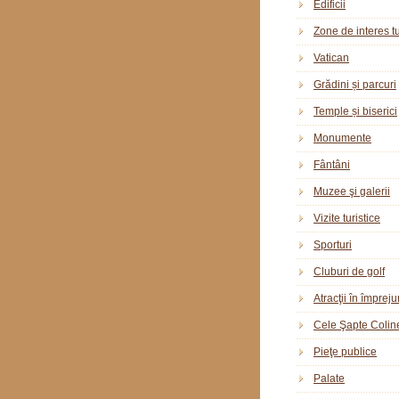
Edificii
Zone de interes tu
Vatican
Grădini și parcuri
Temple și biserici
Monumente
Fântâni
Muzee şi galerii
Vizite turistice
Sporturi
Cluburi de golf
Atracţii în împreju
Cele Şapte Colin
Pieţe publice
Palate