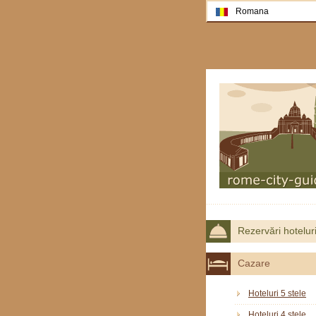
Romana
Rezervări hotelur
Cazare
Hoteluri 5 stele
Hoteluri 4 stele