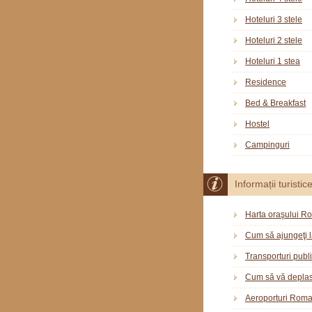
Hoteluri 3 stele
Hoteluri 2 stele
Hoteluri 1 stea
Residence
Bed & Breakfast
Hostel
Campinguri
Informații turistic
Harta oraşului R
Cum să ajungeţi 
Transporturi publ
Cum să vă deplas
Aeroporturi Rom