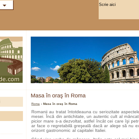
Masa în oraş în Roma
i
Roma
› Masa în oraş în Roma
Romanii au tratat întotdeauna cu seriozitate aspectel
mesei. Încă din antichitate, un autentic cult al mâncatu
picior mare s-a dezvoltat, astfel încât cei care îşi p
ar face o regretabilă greşeală dacă ar alege să nu ex
orizont gastronomic al capitalei Italiei.