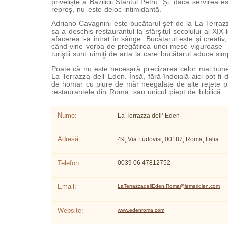
privelişte a Bazilicii Sfântul Petru. Şi, dacă servirea e
reproş, nu este deloc intimidantă.
Adriano Cavagnini este bucătarul şef de la La Terrazz
sa a deschis restaurantul la sfârşitul secolului al XIX
afacerea i-a intrat în sânge. Bucătarul este şi creativ,
când vine vorba de pregătirea unei mese viguroase 
turiştii sunt uimiţi de arta la care bucătarul aduce sim
Poate că nu este necesară precizarea celor mai bune s
La Terrazza dell’ Eden. Însă, fără îndoială aici pot f
de homar cu piure de măr neegalate de alte reţete pr
restaurantele din Roma, sau unicul piept de bibilică.
Nume:
La Terrazza dell’ Eden
Adresă:
49, Via Ludovisi, 00187, Roma, Italia
Telefon:
0039 06 47812752
Email:
LaTerrazzadellEden.Roma@lemeridien.com
Website:
www.edenroma.com