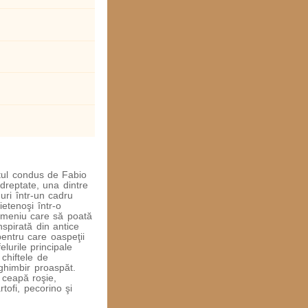
tul condus de Fabio
dreptate, una dintre
uri într-un cadru
rietenoşi într-o
e meniu care să poată
spirată din antice
pentru care oaspeţii
lurile principale
a chiftele de
ghimbir proaspăt.
 ceapă roşie,
tofi, pecorino şi