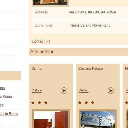
Adresă:
Via Chiana, 88 - 00198 ROMA
Zonă hotel:
Trieste Salario Nomentano
Contact [+]
Alte hoteluri
Osimar
Cascina Palace
F
e
oma
la Roma
ice
aţi în Roma
a