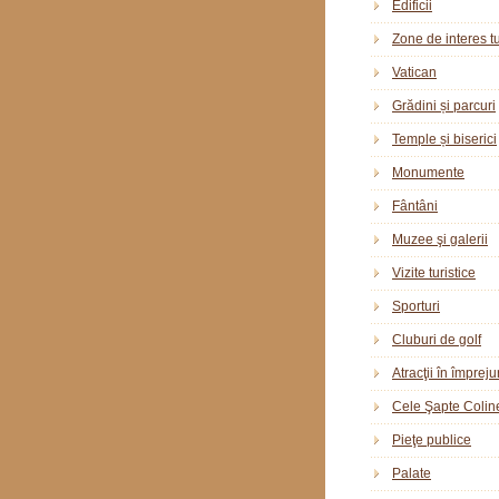
Edificii
Zone de interes tu
Vatican
Grădini și parcuri
Temple și biserici
Monumente
Fântâni
Muzee şi galerii
Vizite turistice
Sporturi
Cluburi de golf
Atracţii în împreju
Cele Şapte Colin
Pieţe publice
Palate