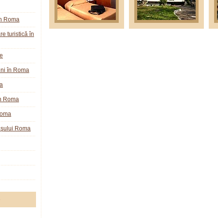
în Roma
e turistică în
ie
ini în Roma
a
în Roma
Roma
raşului Roma
e