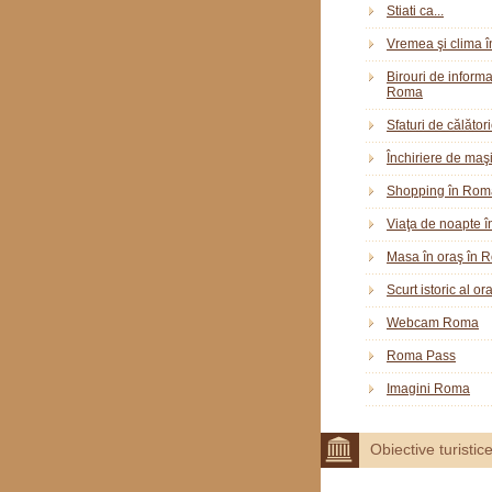
Stiati ca...
Vremea şi clima 
Birouri de informar
Roma
Sfaturi de călător
Închiriere de maş
Shopping în Rom
Viaţa de noapte 
Masa în oraş în 
Scurt istoric al o
Webcam Roma
Roma Pass
Imagini Roma
Obiective turistic