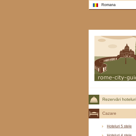
Romana
Rezervări hotelur
Cazare
Hoteluri 5 stele
Hoteluri 4 stele