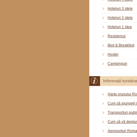
Hoteluri 3 stele
Hoteluri 2 stele
Hoteluri 1 stea
Residence
Bed & Breakfast
Hostel
Campinguri
Informații turistic
Harta oraşului R
Cum să ajungeţi 
Transporturi publ
Cum să vă deplas
Aeroporturi Rom