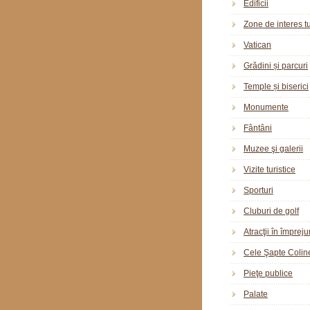
Edificii
Zone de interes tu
Vatican
Grădini și parcuri
Temple și biserici
Monumente
Fântâni
Muzee şi galerii
Vizite turistice
Sporturi
Cluburi de golf
Atracţii în împreju
Cele Şapte Colin
Pieţe publice
Palate