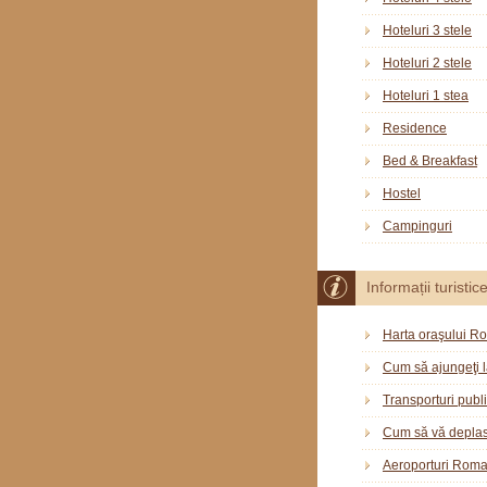
Hoteluri 3 stele
Hoteluri 2 stele
Hoteluri 1 stea
Residence
Bed & Breakfast
Hostel
Campinguri
Informații turistic
Harta oraşului R
Cum să ajungeţi 
Transporturi publ
Cum să vă deplas
Aeroporturi Rom