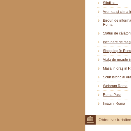
Stiati ca...
Vremea şi clima 
Birouri de informar
Roma
Sfaturi de călător
Închiriere de maş
Shopping în Rom
Viaţa de noapte 
Masa în oraş în 
Scurt istoric al o
Webcam Roma
Roma Pass
Imagini Roma
Obiective turistic