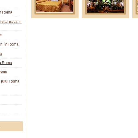
în Roma
e turistică în
ie
ini în Roma
a
în Roma
Roma
raşului Roma
e