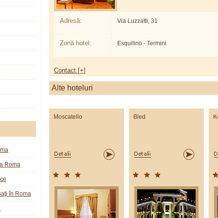
Adresă:
Via Luzzatti, 31
Zonă hotel:
Esquilino - Termini
Contact [+]
Alte hoteluri
Moscatello
Bled
K
e
oma
la Roma
ice
aţi în Roma
a