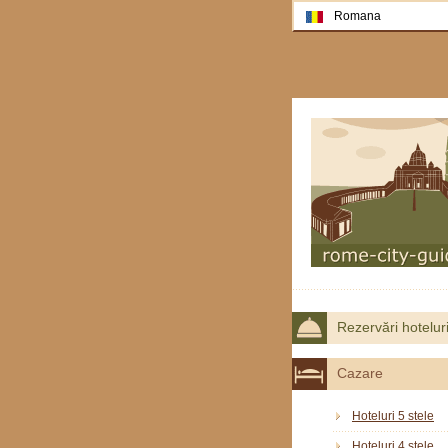
Romana
Rezervări hotelur
Cazare
Hoteluri 5 stele
Hoteluri 4 stele