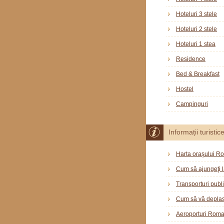
Hoteluri 3 stele
Hoteluri 2 stele
Hoteluri 1 stea
Residence
Bed & Breakfast
Hostel
Campinguri
Informații turistic
Harta oraşului R
Cum să ajungeţi 
Transporturi publ
Cum să vă deplas
Aeroporturi Rom