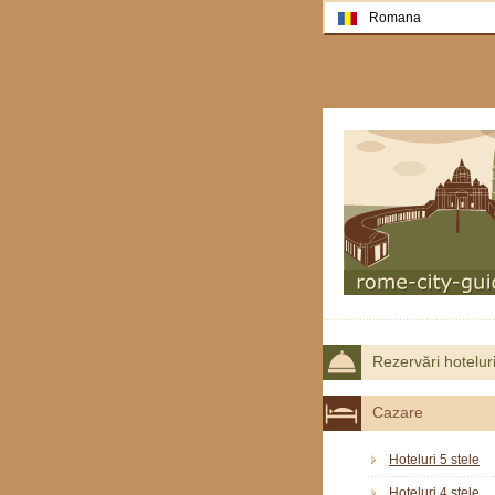
Romana
Rezervări hotelur
Cazare
Hoteluri 5 stele
Hoteluri 4 stele