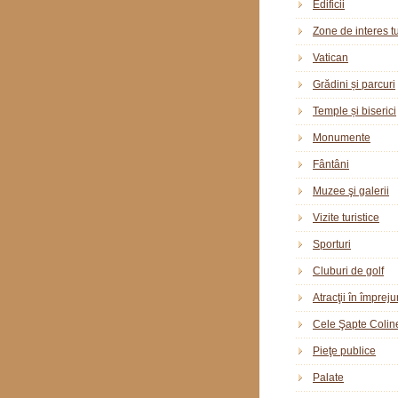
Edificii
Zone de interes tu
Vatican
Grădini și parcuri
Temple și biserici
Monumente
Fântâni
Muzee şi galerii
Vizite turistice
Sporturi
Cluburi de golf
Atracţii în împreju
Cele Şapte Colin
Pieţe publice
Palate