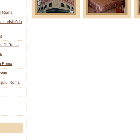
în Roma
e turistică în
ie
ini în Roma
a
în Roma
Roma
raşului Roma
e