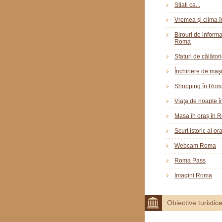
Stiati ca...
Vremea şi clima 
Birouri de informar
Roma
Sfaturi de călător
Închiriere de maş
Shopping în Rom
Viaţa de noapte 
Masa în oraş în 
Scurt istoric al o
Webcam Roma
Roma Pass
Imagini Roma
Obiective turistic