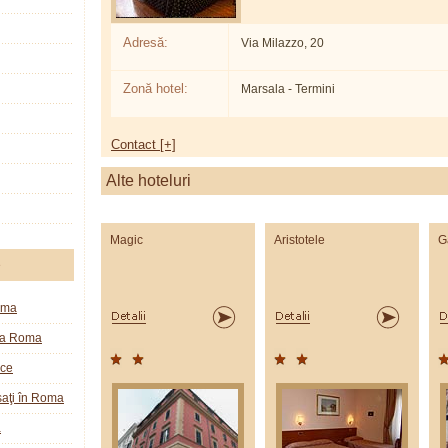
Adresă:
Via Milazzo, 20
Zonă hotel:
Marsala - Termini
Contact [+]
Alte hoteluri
Magic
Aristotele
Ga
e
oma
la Roma
ice
aţi în Roma
a