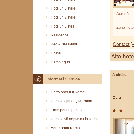
Hoteluri 3 stele
Adresă:
Hoteluri 2 stele
Hoteluri 1 stea
Zonă hotel
Residence
Contact [+
Bed & Breakfast
Hostel
Alte hote
Campinguri
Andreina
Informații turistice
Harta oraşului Roma
Cum să ajungeţi la Roma
Transporturi publice
Cum să vă deplasaţi în Roma
Aeroporturi Roma