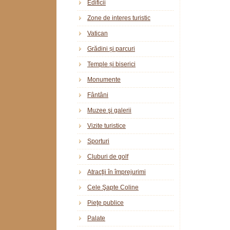
Edificii
Zone de interes turistic
Vatican
Grădini și parcuri
Temple și biserici
Monumente
Fântâni
Muzee şi galerii
Vizite turistice
Sporturi
Cluburi de golf
Atracţii în împrejurimi
Cele Şapte Coline
Pieţe publice
Palate