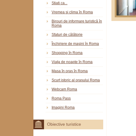
Stiati ca...
Vremea şi clima în Roma
Birouri de informare turistică în
Roma
Sfaturi de călătorie
Închiriere de maşini în Roma
Shopping în Roma
Viaţa de noapte în Roma
Masa în oraş în Roma
Scurt istoric al oraşului Roma
Webcam Roma
Roma Pass
Imagini Roma
Obiective turistice