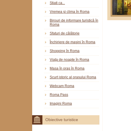
Stiati ca...
Vremea şi clima în Roma
Birouri de informare turistică în
Roma
Sfaturi de călătorie
Închiriere de maşini în Roma
Shopping în Roma
Viaţa de noapte în Roma
Masa în oraş în Roma
Scurt istoric al oraşului Roma
Webcam Roma
Roma Pass
Imagini Roma
Obiective turistice