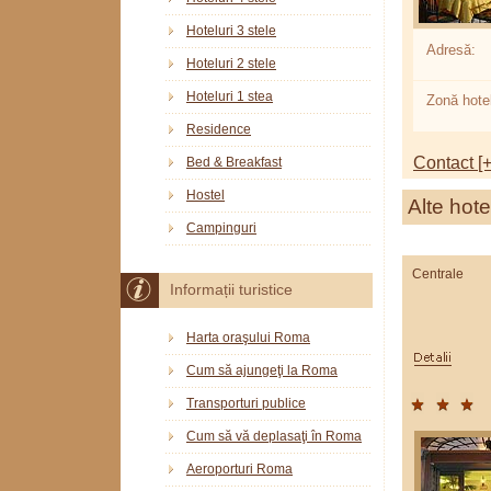
Hoteluri 3 stele
Adresă:
Hoteluri 2 stele
Hoteluri 1 stea
Zonă hotel
Residence
Contact [+
Bed & Breakfast
Hostel
Alte hote
Campinguri
Centrale
Informații turistice
Harta oraşului Roma
Cum să ajungeţi la Roma
Transporturi publice
Cum să vă deplasaţi în Roma
Aeroporturi Roma