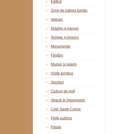
Edificii
Zone de interes turistic
Vatican
Grădini și parcuri
Temple și biserici
Monumente
Fântâni
Muzee şi galerii
Vizite turistice
Sporturi
Cluburi de golf
Atracţii în împrejurimi
Cele Şapte Coline
Pieţe publice
Palate