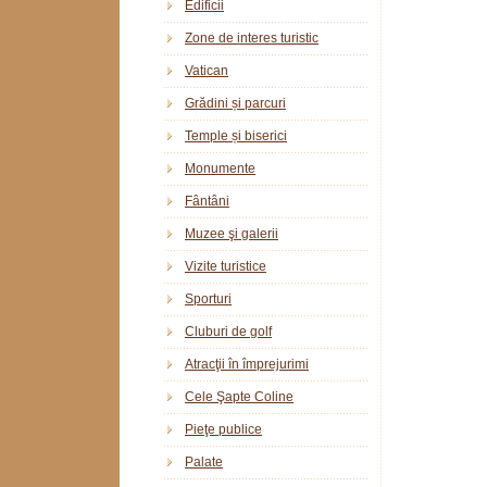
Edificii
Zone de interes turistic
Vatican
Grădini și parcuri
Temple și biserici
Monumente
Fântâni
Muzee şi galerii
Vizite turistice
Sporturi
Cluburi de golf
Atracţii în împrejurimi
Cele Şapte Coline
Pieţe publice
Palate