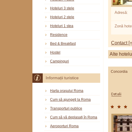
Hoteluri 3 stele
Adresă:
Hoteluri 2 stele
Hoteluri 1 stea
Zonă hotel
Residence
Contact [+
Bed & Breakfast
Hostel
Alte hotelu
Campinguri
Concordia
Informații turistice
Harta oraşului Roma
Cum să ajungeţi la Roma
Transporturi publice
Cum să vă deplasaţi în Roma
Aeroporturi Roma