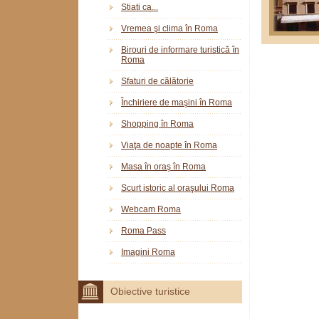
Stiati ca...
Vremea şi clima în Roma
Birouri de informare turistică în
Roma
Sfaturi de călătorie
Închiriere de maşini în Roma
Shopping în Roma
Viaţa de noapte în Roma
Masa în oraş în Roma
Scurt istoric al oraşului Roma
Webcam Roma
Roma Pass
Imagini Roma
Obiective turistice