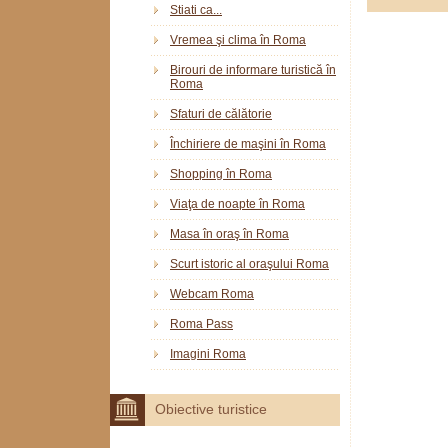
Stiati ca...
Vremea şi clima în Roma
Birouri de informare turistică în
Roma
Sfaturi de călătorie
Închiriere de maşini în Roma
Shopping în Roma
Viaţa de noapte în Roma
Masa în oraş în Roma
Scurt istoric al oraşului Roma
Webcam Roma
Roma Pass
Imagini Roma
Obiective turistice