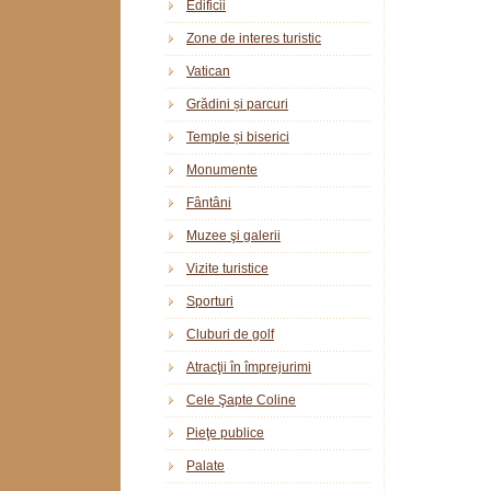
Edificii
Zone de interes turistic
Vatican
Grădini și parcuri
Temple și biserici
Monumente
Fântâni
Muzee şi galerii
Vizite turistice
Sporturi
Cluburi de golf
Atracţii în împrejurimi
Cele Şapte Coline
Pieţe publice
Palate