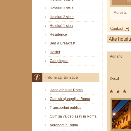
Hoteluri 3 stele
Adresă:
Hoteluri 2 stele
Hoteluri 1 stea
Contact [+]
Residence
Alte hotelu
Bed & Breakfast
Hostel
Adriano
Campinguri
Informații turistice
Harta oraşului Roma
Cum să ajungeţi la Roma
Transporturi publice
Cum să vă deplasaţi în Roma
Aeroporturi Roma