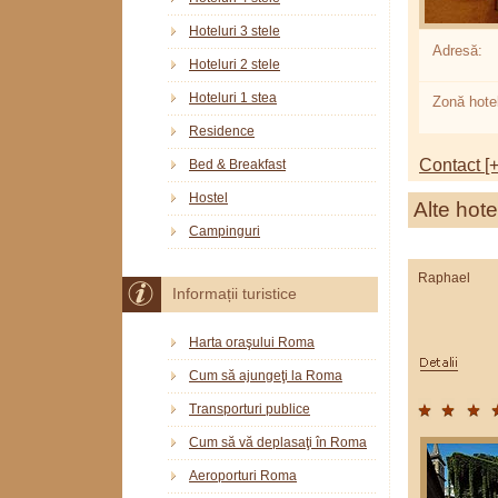
Hoteluri 3 stele
Adresă:
Hoteluri 2 stele
Hoteluri 1 stea
Zonă hotel
Residence
Contact [+
Bed & Breakfast
Hostel
Alte hote
Campinguri
Raphael
Informații turistice
Harta oraşului Roma
Cum să ajungeţi la Roma
Transporturi publice
Cum să vă deplasaţi în Roma
Aeroporturi Roma