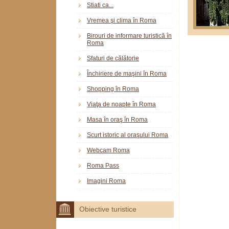
Stiati ca...
Vremea şi clima în Roma
Birouri de informare turistică în
Roma
Sfaturi de călătorie
Închiriere de maşini în Roma
Shopping în Roma
Viaţa de noapte în Roma
Masa în oraş în Roma
Scurt istoric al oraşului Roma
Webcam Roma
Roma Pass
Imagini Roma
Obiective turistice