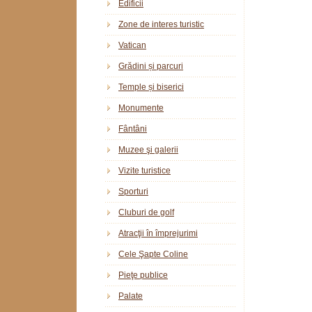
Edificii
Zone de interes turistic
Vatican
Grădini și parcuri
Temple și biserici
Monumente
Fântâni
Muzee şi galerii
Vizite turistice
Sporturi
Cluburi de golf
Atracţii în împrejurimi
Cele Şapte Coline
Pieţe publice
Palate