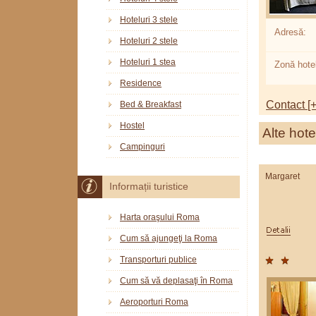
Hoteluri 3 stele
Adresă:
Hoteluri 2 stele
Hoteluri 1 stea
Zonă hotel
Residence
Contact [+
Bed & Breakfast
Hostel
Alte hote
Campinguri
Margaret
Informații turistice
Harta oraşului Roma
Cum să ajungeţi la Roma
Transporturi publice
Cum să vă deplasaţi în Roma
Aeroporturi Roma