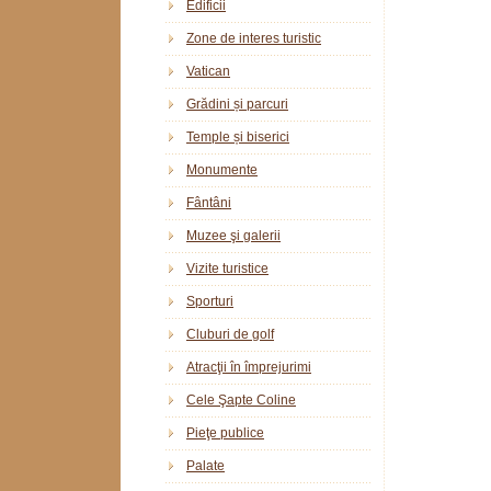
Edificii
Zone de interes turistic
Vatican
Grădini și parcuri
Temple și biserici
Monumente
Fântâni
Muzee şi galerii
Vizite turistice
Sporturi
Cluburi de golf
Atracţii în împrejurimi
Cele Şapte Coline
Pieţe publice
Palate