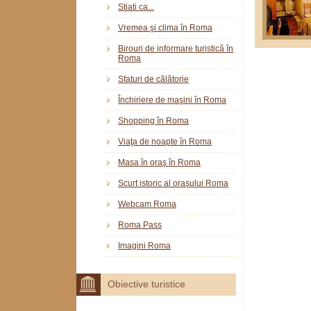
Stiati ca...
Vremea şi clima în Roma
Birouri de informare turistică în
Roma
Sfaturi de călătorie
Închiriere de maşini în Roma
Shopping în Roma
Viaţa de noapte în Roma
Masa în oraş în Roma
Scurt istoric al oraşului Roma
Webcam Roma
Roma Pass
Imagini Roma
Obiective turistice