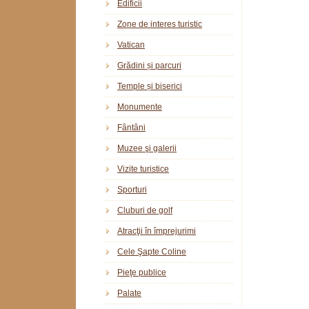
Edificii
Zone de interes turistic
Vatican
Grădini și parcuri
Temple și biserici
Monumente
Fântâni
Muzee şi galerii
Vizite turistice
Sporturi
Cluburi de golf
Atracţii în împrejurimi
Cele Şapte Coline
Pieţe publice
Palate