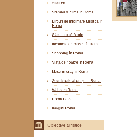
Stiati ca...
Vremea şi clima în Roma
Birouri de informare turistică în
Roma
Sfaturi de călătorie
Închiriere de maşini în Roma
Shopping în Roma
Viaţa de noapte în Roma
Masa în oraş în Roma
Scurt istoric al oraşului Roma
Webcam Roma
Roma Pass
Imagini Roma
Obiective turistice