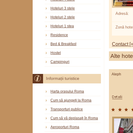
Hoteluri 3 stele
Adresă:
Hoteluri 2 stele
Hoteluri 1 stea
Zonă hotel
Residence
Contact [+
Bed & Breakfast
Hostel
Alte hote
Campinguri
Aleph
Informații turistice
Harta oraşului Roma
Cum să ajungeţi la Roma
Transporturi publice
Cum să vă deplasaţi în Roma
Aeroporturi Roma