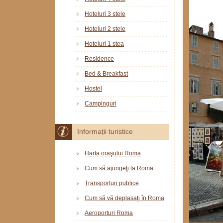
Hoteluri 3 stele
Hoteluri 2 stele
Hoteluri 1 stea
Residence
Bed & Breakfast
Hostel
Campinguri
Informații turistice
Harta oraşului Roma
Cum să ajungeţi la Roma
Transporturi publice
Cum să vă deplasaţi în Roma
Aeroporturi Roma