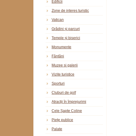
Edificii
Zone de interes turistic
Vatican
Grădini și parcuri
Temple și biserici
Monumente
Fântâni
Muzee şi galerii
Vizite turistice
Sporturi
Cluburi de golf
Atracţii în împrejurimi
Cele Şapte Coline
Pieţe publice
Palate