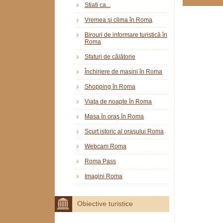
Stiati ca...
Vremea şi clima în Roma
Birouri de informare turistică în
Roma
Sfaturi de călătorie
Închiriere de maşini în Roma
Shopping în Roma
Viaţa de noapte în Roma
Masa în oraş în Roma
Scurt istoric al oraşului Roma
Webcam Roma
Roma Pass
Imagini Roma
Obiective turistice