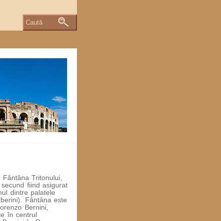
Caută
 Fântâna Tritonului,
 secund fiind asigurat
ul dintre palatele
rberini). Fântâna este
Lorenzo Bernini,
e în centrul