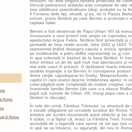
structurii. Nu este singura fântână proiectată de cătr
întrucât palmaresul artistului este completat de alte s
sine stătătoare asemănătoare (deşi, probabil nu la fe
fi Fontana delle Api, situată, şi ea, tot în Piazza Bar
oricum, prima fântână pe care Bernini a proiectat-o 
capitala Italiei.
Bernini a fost desemnat de Papa Urban VIII să execu
încununare a unui proiect mai amplu ce cuprindea re
apeductului Acqua Felice, fântâna fiind proiectată şi co
perioadă de timp relativ scurtă, între 1642 şi 1643. Tr
reprezentat ţinând deasupra capului o scoică, sprijinin
pe înotătoarele a patru delfini reprezentaţi ca şi cum 
în apa colectată în bazinul de la baza fântânii. În trec
triton emitea un jet de apă mult mai spectaculos şi m
mai este cazul în prezent. O dezbatere foarte interes
posibila inspiraţie a lui Bernini în conceperea posturii 
dintre cărţile capodoperei lui Ovidiu, Metamorfozele, 
e
capitol în care poetul descrie îmblânzirea apelor în 
cvasi-păgână este completată de motive creştine, cum 
însemnele familiei Bernini (din care s-a născut Maffeo 
oma
papă sub numele de Urban VIII, însuşi papa care a d
fântânii în discuţie).
la Roma
În cele din urmă, Fântâna Tritonului, ca structură de 
ice
o escală obligatorie pe circuitele turistice din Roma.
artistice ale lucrării recomandă acest obiectiv şi fac
aţi în Roma
fi vizitat, ci şi faptul că, exact ca Fântâna Trevi, Fon
aureolată de o legendă care spune că cel sau cea 
a
în apă se va întoarce, cu siguranţă, din nou în Roma