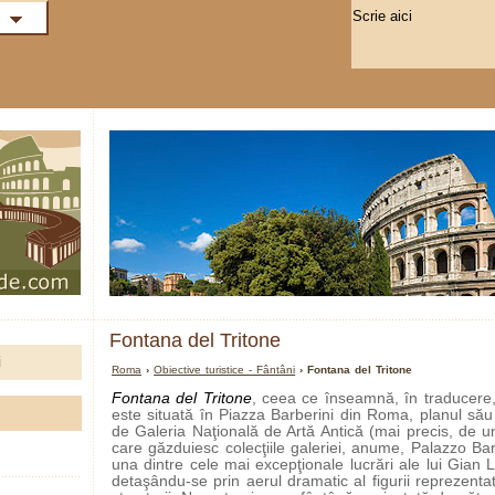
Fontana del Tritone
i
Roma
›
Obiective turistice - Fântâni
› Fontana del Tritone
Fontana del Tritone
, ceea ce înseamnă, în traducere,
este situată în Piazza Barberini din Roma, planul său
de Galeria Naţională de Artă Antică (mai precis, de un
care găzduiesc colecţiile galeriei, anume, Palazzo Ba
una dintre cele mai excepţionale lucrări ale lui Gian 
detaşându-se prin aerul dramatic al figurii reprezentat