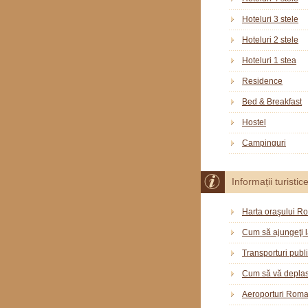
Hoteluri 3 stele
Hoteluri 2 stele
Hoteluri 1 stea
Residence
Bed & Breakfast
Hostel
Campinguri
Informații turistic
Harta oraşului R
Cum să ajungeţi 
Transporturi publ
Cum să vă deplas
Aeroporturi Rom