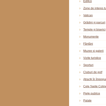
Edificii
Zone de interes tu
Vatican
Grădini și parcuri
Temple și biserici
Monumente
Fântâni
Muzee şi galerii
Vizite turistice
Sporturi
Cluburi de golf
Atracţii în împreju
Cele Şapte Colin
Pieţe publice
Palate