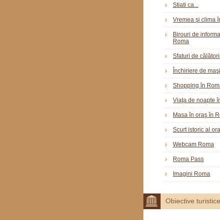
Stiati ca...
Vremea şi clima 
Birouri de informar
Roma
Sfaturi de călător
Închiriere de maş
Shopping în Rom
Viaţa de noapte 
Masa în oraş în 
Scurt istoric al o
Webcam Roma
Roma Pass
Imagini Roma
Obiective turistic