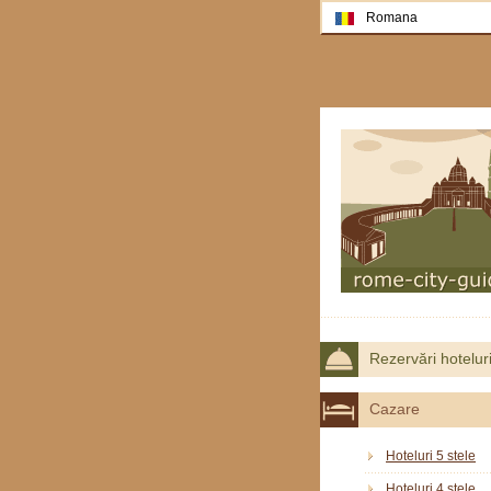
Romana
Rezervări hotelur
Cazare
Hoteluri 5 stele
Hoteluri 4 stele