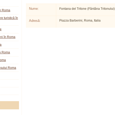
Nume:
Fontana del Tritone (Fântâna Tritonului)
în Roma
e turistică în
Adresă:
Piazza Barberini, Roma, Italia
ie
ini în Roma
a
în Roma
Roma
raşului Roma
e