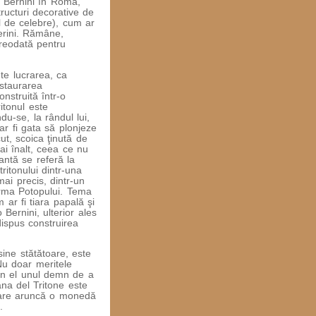
e Bernini în Roma,
tructuri decorative de
l de celebre), cum ar
berini. Rămâne,
vreodată pentru
te lucrarea, ca
staurarea
nstruită într-o
itonul este
du-se, la rândul lui,
ar fi gata să plonjeze
ut, scoica ţinută de
ai înalt, ceea ce nu
antă se referă la
tritonului dintr-una
mai precis, dintr-un
urma Potopului. Tema
ar fi tiara papală şi
Bernini, ulterior ales
ispus construirea
sine stătătoare, este
 Nu doar meritele
 din el unul demn de a
tana del Tritone este
care aruncă o monedă
.