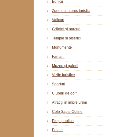
Edificii
Zone de interes turistic
Vatican
Grădini și parcuri
Temple și biserici
Monumente
Fântâni
Muzee şi galerii
Vizite turistice
Sporturi
Cluburi de golf
Atracţii în împrejurimi
Cele Şapte Coline
Pieţe publice
Palate