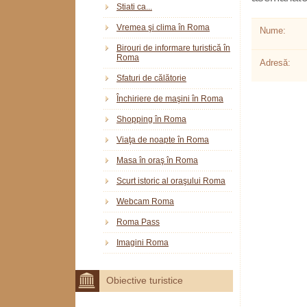
Stiati ca...
Vremea şi clima în Roma
Nume:
Birouri de informare turistică în
Roma
Adresă:
Sfaturi de călătorie
Închiriere de maşini în Roma
Shopping în Roma
Viaţa de noapte în Roma
Masa în oraş în Roma
Scurt istoric al oraşului Roma
Webcam Roma
Roma Pass
Imagini Roma
Obiective turistice