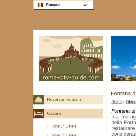
Romana
Fontana di
Rezervări hoteluri
Roma
›
Obiec
Fontana di
Cazare
mai îndrăg
della Port
Hoteluri 5 stele
restaurare
considerată
Hoteluri 4 stele