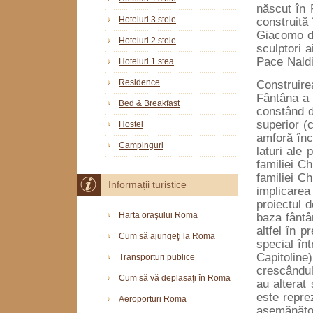
născut în 
Hoteluri 3 stele
construită 
Giacomo de
Hoteluri 2 stele
sculptori 
Pace Naldi
Hoteluri 1 stea
Residence
Construire
Fântâna a 
Bed & Breakfast
constând d
superior (
Hostel
amforă înc
Campinguri
laturi ale
familiei C
familiei C
Informații turistice
implicarea
proiectul d
Harta oraşului Roma
baza fântâ
altfel în p
Cum să ajungeţi la Roma
special în
Capitoline)
Transporturi publice
crescândulu
Cum să vă deplasaţi în Roma
au alterat
este repre
Aeroporturi Roma
asemănătoa