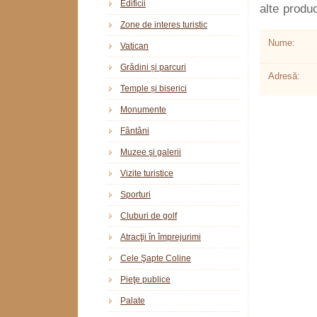
Edificii
alte produc
Zone de interes turistic
Nume:
Vatican
Grădini și parcuri
Adresă:
Temple și biserici
Monumente
Fântâni
Muzee şi galerii
Vizite turistice
Sporturi
Cluburi de golf
Atracţii în împrejurimi
Cele Şapte Coline
Pieţe publice
Palate