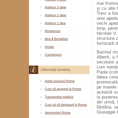
mai frumoa
Hoteluri 3 stele
şi cu alte
Trevi a fo
Hoteluri 2 stele
unui apedu
vechi aped
Hoteluri 1 stea
timp, pent
Residence
Nicolae V,
structura 
Bed & Breakfast
furnizată 
Hostel
Bazinul mo
Campinguri
Alberti, a 
secolului 
cum menţin
Informații turistice
Paola (con
Ideea const
Harta oraşului Roma
promovată 
pe marele 
Cum să ajungeţi la Roma
această sa
la punerea
Transporturi publice
din urmă, 
Cum să vă deplasaţi în Roma
fântâna, ia
Giuseppe P
Aeroporturi Roma