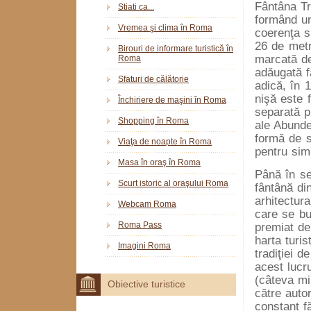
Fântâna Tr
Stiati ca...
formând un
Vremea şi clima în Roma
coerenţa s
26 de metr
Birouri de informare turistică în
marcată de
Roma
adăugată fâ
Sfaturi de călătorie
adică, în 
nişă este 
Închiriere de maşini în Roma
separată pr
Shopping în Roma
ale Abunden
formă de sc
Viaţa de noapte în Roma
pentru sim
Masa în oraş în Roma
Până în se
Scurt istoric al oraşului Roma
fântână di
arhitectur
Webcam Roma
care se bu
Roma Pass
premiat de
harta turis
Imagini Roma
tradiţiei 
acest lucr
(câteva mi
Obiective turistice
către autor
constant f