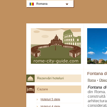
Romana
Fontana di
Rezervări hoteluri
Roma
›
Obiec
Fontana di
Cazare
din Roma. 
construită
Hoteluri 5 stele
arhitectur
considerat
Hoteluri 4 stele