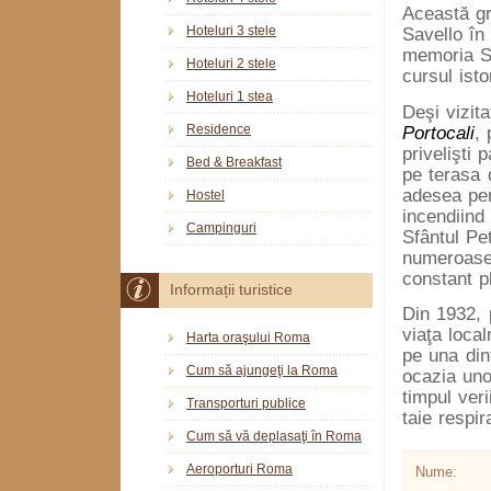
Această gr
Hoteluri 3 stele
Savello în 
memoria S
Hoteluri 2 stele
cursul isto
Hoteluri 1 stea
Deşi vizit
Residence
Portocali
, 
privelişti
Bed & Breakfast
pe terasa d
adesea pen
Hostel
incendiind 
Campinguri
Sfântul Pe
numeroase 
constant pl
Informații turistice
Din 1932, 
viaţa loca
Harta oraşului Roma
pe una dint
Cum să ajungeţi la Roma
ocazia uno
timpul ver
Transporturi publice
taie respir
Cum să vă deplasaţi în Roma
Aeroporturi Roma
Nume: