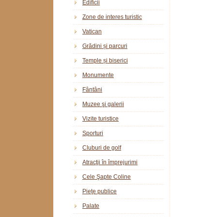
Edificii
Zone de interes turistic
Vatican
Grădini și parcuri
Temple și biserici
Monumente
Fântâni
Muzee şi galerii
Vizite turistice
Sporturi
Cluburi de golf
Atracţii în împrejurimi
Cele Şapte Coline
Pieţe publice
Palate