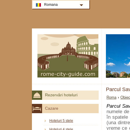
Romana
Parcul Sav
Rezervări hoteluri
Roma
›
Obiec
Parcul Sav
Cazare
numele de 
în spatele 
Hoteluri 5 stele
(una dintre
vreme ce c
Hoteluri 4 stele