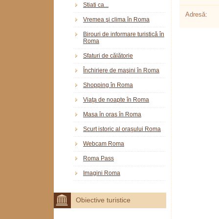
Stiati ca...
Adresă:
Vremea şi clima în Roma
Birouri de informare turistică în
Roma
Sfaturi de călătorie
Închiriere de maşini în Roma
Shopping în Roma
Viaţa de noapte în Roma
Masa în oraş în Roma
Scurt istoric al oraşului Roma
Webcam Roma
Roma Pass
Imagini Roma
Obiective turistice