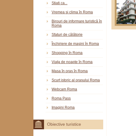
Stiati ca...
Vremea şi clima în Roma
Birouri de informare turistică în
Roma
Sfaturi de călătorie
Închiriere de maşini în Roma
Shopping în Roma
Viaţa de noapte în Roma
Masa în oraş în Roma
Scurt istoric al oraşului Roma
Webcam Roma
Roma Pass
Imagini Roma
Obiective turistice