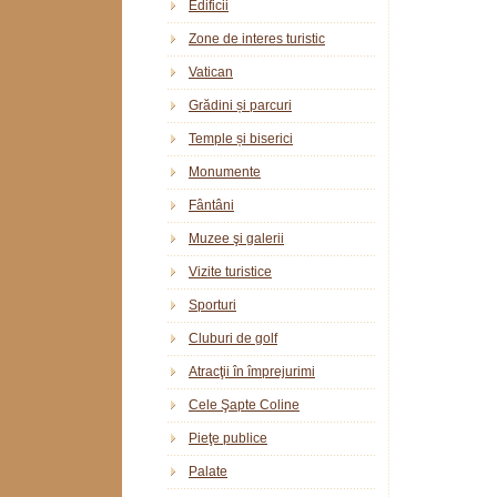
Edificii
Zone de interes turistic
Vatican
Grădini și parcuri
Temple și biserici
Monumente
Fântâni
Muzee şi galerii
Vizite turistice
Sporturi
Cluburi de golf
Atracţii în împrejurimi
Cele Şapte Coline
Pieţe publice
Palate