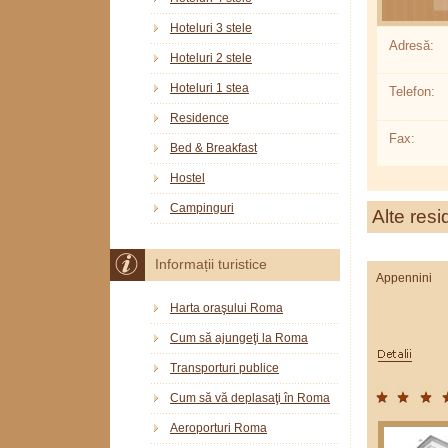
Hoteluri 3 stele
Adresă:
Hoteluri 2 stele
Hoteluri 1 stea
Telefon:
Residence
Fax:
Bed & Breakfast
Hostel
Campinguri
Alte res
Informații turistice
Appennini
Harta oraşului Roma
Cum să ajungeţi la Roma
Transporturi publice
Cum să vă deplasaţi în Roma
Aeroporturi Roma