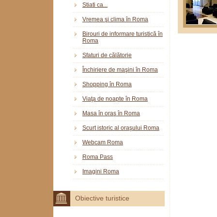
Stiati ca...
Vremea şi clima în Roma
Birouri de informare turistică în
Roma
Sfaturi de călătorie
Închiriere de maşini în Roma
Shopping în Roma
Viaţa de noapte în Roma
Masa în oraş în Roma
Scurt istoric al oraşului Roma
Webcam Roma
Roma Pass
Imagini Roma
Obiective turistice