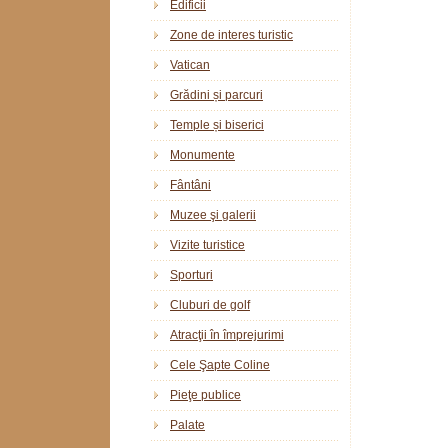
Edificii
Zone de interes turistic
Vatican
Grădini și parcuri
Temple și biserici
Monumente
Fântâni
Muzee şi galerii
Vizite turistice
Sporturi
Cluburi de golf
Atracţii în împrejurimi
Cele Şapte Coline
Pieţe publice
Palate