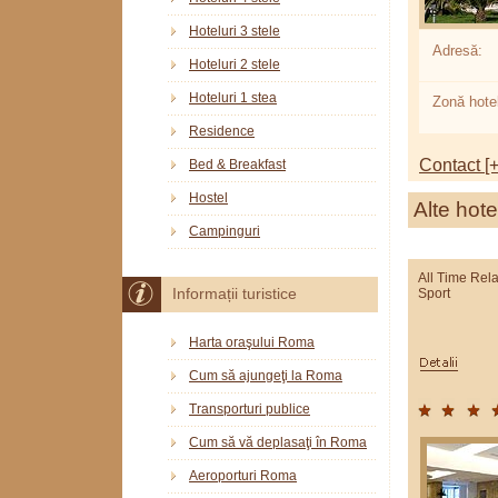
Hoteluri 3 stele
Adresă:
Hoteluri 2 stele
Hoteluri 1 stea
Zonă hotel
Residence
Contact [+
Bed & Breakfast
Hostel
Alte hote
Campinguri
All Time Rel
Sport
Informații turistice
Harta oraşului Roma
Cum să ajungeţi la Roma
Transporturi publice
Cum să vă deplasaţi în Roma
Aeroporturi Roma