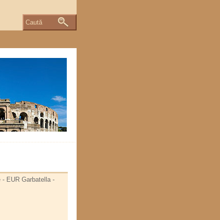
Caută
e - EUR Garbatella -