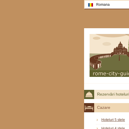
Romana
Rezervări hotelur
Cazare
Hoteluri 5 stele
Hoteluri 4 stele