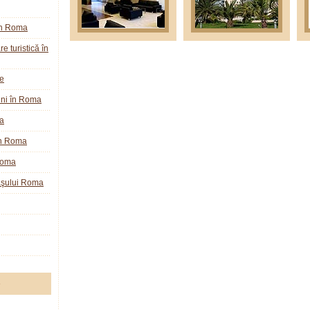
în Roma
e turistică în
ie
ini în Roma
a
în Roma
Roma
raşului Roma
e