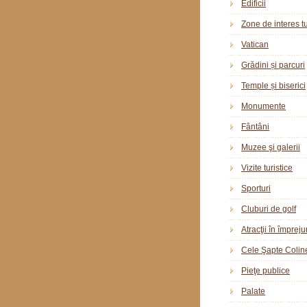
Edificii
Zone de interes tu
Vatican
Grădini și parcuri
Temple și biserici
Monumente
Fântâni
Muzee şi galerii
Vizite turistice
Sporturi
Cluburi de golf
Atracţii în împreju
Cele Şapte Colin
Pieţe publice
Palate