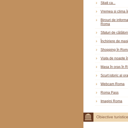
Stiati ca...
Vremea şi clima 
Birouri de informar
Roma
Sfaturi de călător
Închiriere de maş
Shopping în Rom
Viaţa de noapte 
Masa în oraş în 
Scurt istoric al o
Webcam Roma
Roma Pass
Imagini Roma
Obiective turistic