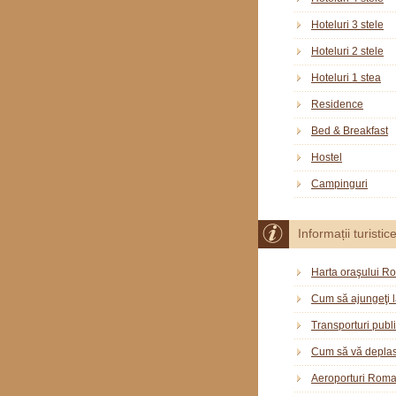
Hoteluri 3 stele
Hoteluri 2 stele
Hoteluri 1 stea
Residence
Bed & Breakfast
Hostel
Campinguri
Informații turistic
Harta oraşului R
Cum să ajungeţi 
Transporturi publ
Cum să vă deplas
Aeroporturi Rom