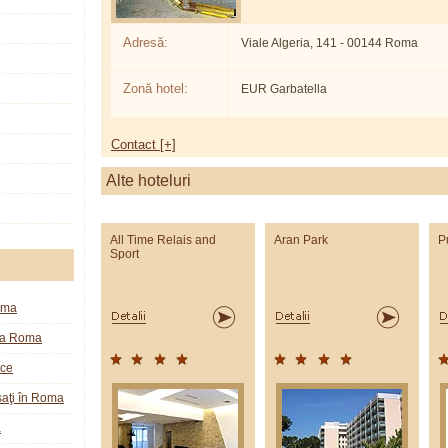
Adresă:
Viale Algeria, 141 - 00144 Roma
Zonă hotel:
EUR Garbatella
Contact [+]
Alte hoteluri
All Time Relais and
Aran Park
P
Sport
e
oma
la Roma
ice
aţi în Roma
a