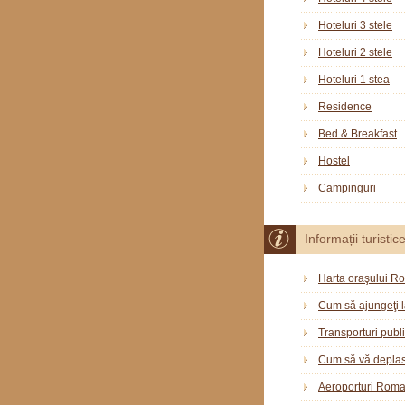
Hoteluri 3 stele
Hoteluri 2 stele
Hoteluri 1 stea
Residence
Bed & Breakfast
Hostel
Campinguri
Informații turistic
Harta oraşului R
Cum să ajungeţi 
Transporturi publ
Cum să vă deplas
Aeroporturi Rom