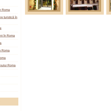
în Roma
e turistică în
ie
ini în Roma
a
în Roma
Roma
raşului Roma
e