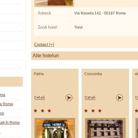
Adresă:
Via Rasella 142 - 00187 Rome
Zonă hotel:
Trevi
Contact [+]
Alte hoteluri
Patria
Concordia
d
e
oma
la Roma
ice
aţi în Roma
a