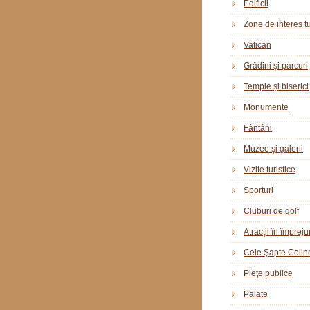
Edificii
Zone de interes tu
Vatican
Grădini și parcuri
Temple și biserici
Monumente
Fântâni
Muzee şi galerii
Vizite turistice
Sporturi
Cluburi de golf
Atracţii în împreju
Cele Şapte Colin
Pieţe publice
Palate