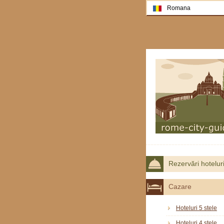
Romana
Rezervări hotelur
Cazare
Hoteluri 5 stele
Hoteluri 4 stele