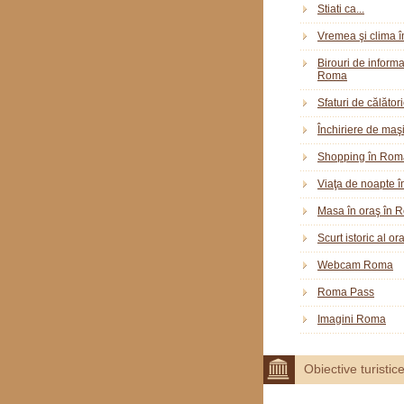
Stiati ca...
Vremea şi clima 
Birouri de informar
Roma
Sfaturi de călător
Închiriere de maş
Shopping în Rom
Viaţa de noapte 
Masa în oraş în 
Scurt istoric al o
Webcam Roma
Roma Pass
Imagini Roma
Obiective turistic