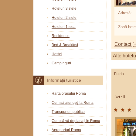
Hoteluri 3 stele
Adresă:
Hoteluri 2 stele
Hoteluri 1 stea
Zonă hotel
Residence
Contact [+
Bed & Breakfast
Hostel
Alte hotelu
Campinguri
Patria
Informații turistice
Harta oraşului Roma
Cum să ajungeţi la Roma
Transporturi publice
Cum să vă deplasaţi în Roma
Aeroporturi Roma