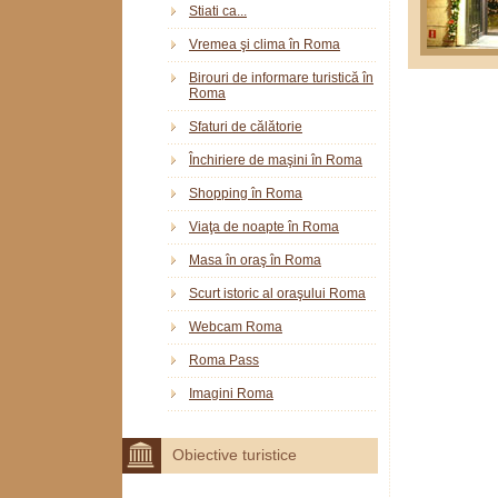
Stiati ca...
Vremea şi clima în Roma
Birouri de informare turistică în
Roma
Sfaturi de călătorie
Închiriere de maşini în Roma
Shopping în Roma
Viaţa de noapte în Roma
Masa în oraş în Roma
Scurt istoric al oraşului Roma
Webcam Roma
Roma Pass
Imagini Roma
Obiective turistice