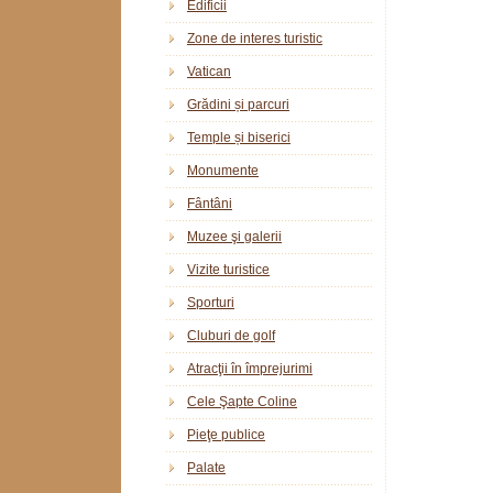
Edificii
Zone de interes turistic
Vatican
Grădini și parcuri
Temple și biserici
Monumente
Fântâni
Muzee şi galerii
Vizite turistice
Sporturi
Cluburi de golf
Atracţii în împrejurimi
Cele Şapte Coline
Pieţe publice
Palate