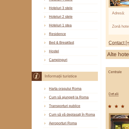
Hoteluri 3 stele
Adresă:
Hoteluri 2 stele
Hoteluri 1 stea
Zonă hotel
Residence
Contact [+
Bed & Breakfast
Hostel
Alte hote
Campinguri
Centrale
Informații turistice
Harta oraşului Roma
Cum să ajungeţi la Roma
Transporturi publice
Cum să vă deplasaţi în Roma
Aeroporturi Roma