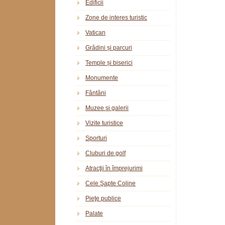
Edificii
Zone de interes turistic
Vatican
Grădini și parcuri
Temple și biserici
Monumente
Fântâni
Muzee şi galerii
Vizite turistice
Sporturi
Cluburi de golf
Atracţii în împrejurimi
Cele Şapte Coline
Pieţe publice
Palate