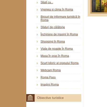
Stiati ca...
Vremea şi clima în Roma
Birouri de informare turistică în
Roma
Sfaturi de călătorie
Închiriere de maşini în Roma
Shopping în Roma
Viaţa de noapte în Roma
Masa în oraş în Roma
Scurt istoric al oraşului Roma
Webcam Roma
Roma Pass
Imagini Roma
Obiective turistice