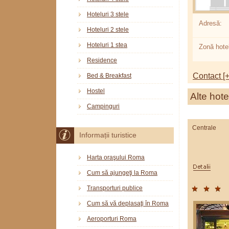
Hoteluri 3 stele
Adresă:
Hoteluri 2 stele
Hoteluri 1 stea
Zonă hotel
Residence
Contact [+
Bed & Breakfast
Hostel
Alte hote
Campinguri
Centrale
Informații turistice
Harta oraşului Roma
Cum să ajungeţi la Roma
Transporturi publice
Cum să vă deplasaţi în Roma
Aeroporturi Roma