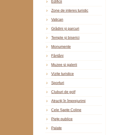
Edificii
Zone de interes turistic
Vatican
Grădini și parcuri
Temple și biserici
Monumente
Fântâni
Muzee şi galerii
Vizite turistice
Sporturi
Cluburi de golf
Atracţii în împrejurimi
Cele Şapte Coline
Pieţe publice
Palate