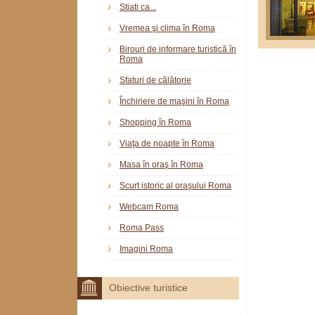
Stiati ca...
Vremea şi clima în Roma
Birouri de informare turistică în
Roma
Sfaturi de călătorie
Închiriere de maşini în Roma
Shopping în Roma
Viaţa de noapte în Roma
Masa în oraş în Roma
Scurt istoric al oraşului Roma
Webcam Roma
Roma Pass
Imagini Roma
Obiective turistice