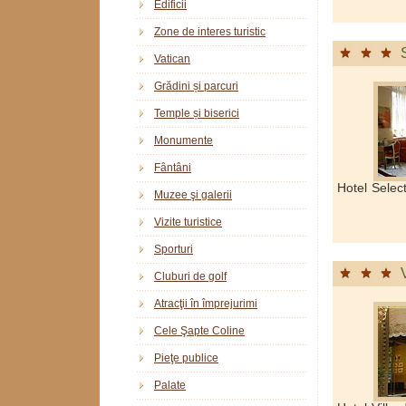
Edificii
Zone de interes turistic
Vatican
Grădini și parcuri
Temple și biserici
Monumente
Fântâni
Hotel Selec
Muzee şi galerii
Vizite turistice
Sporturi
Cluburi de golf
Atracţii în împrejurimi
Cele Şapte Coline
Pieţe publice
Palate