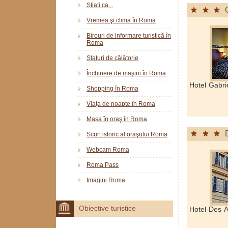
Stiati ca...
Vremea şi clima în Roma
Birouri de informare turistică în
Roma
Sfaturi de călătorie
Închiriere de maşini în Roma
Hotel Gabri
Shopping în Roma
Viaţa de noapte în Roma
Masa în oraş în Roma
Scurt istoric al oraşului Roma
Webcam Roma
Roma Pass
Imagini Roma
Obiective turistice
Hotel Des A