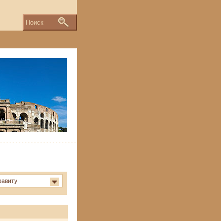
Поиск
фавиту