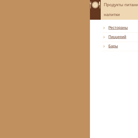
Продукты питани
напитки
Рестораны
Пиццерий
Бары