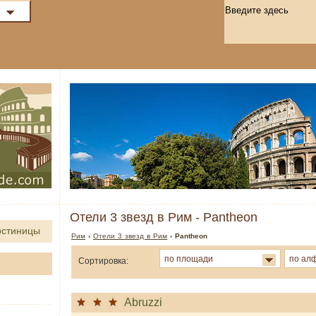
Отели 3 звезд в Рим - Pantheon
остиницы
Рим
›
Отели 3 звезд в Рим
› Pantheon
по площади
по ал
Сортировка:
Abruzzi