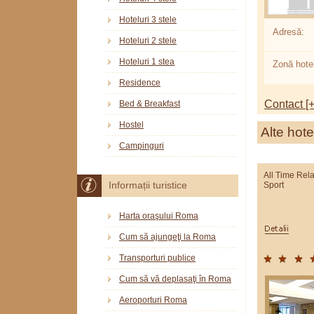
Hoteluri 3 stele
Adresă:
Hoteluri 2 stele
Hoteluri 1 stea
Zonă hotel
Residence
Contact [+
Bed & Breakfast
Hostel
Alte hote
Campinguri
All Time Rel
Sport
Informații turistice
Harta oraşului Roma
Cum să ajungeţi la Roma
Transporturi publice
Cum să vă deplasaţi în Roma
Aeroporturi Roma