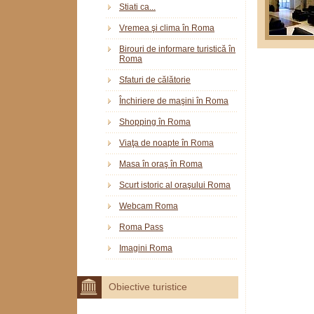
Stiati ca...
Vremea şi clima în Roma
Birouri de informare turistică în
Roma
Sfaturi de călătorie
Închiriere de maşini în Roma
Shopping în Roma
Viaţa de noapte în Roma
Masa în oraş în Roma
Scurt istoric al oraşului Roma
Webcam Roma
Roma Pass
Imagini Roma
Obiective turistice