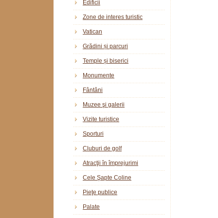
Edificii
Zone de interes turistic
Vatican
Grădini și parcuri
Temple și biserici
Monumente
Fântâni
Muzee şi galerii
Vizite turistice
Sporturi
Cluburi de golf
Atracţii în împrejurimi
Cele Şapte Coline
Pieţe publice
Palate